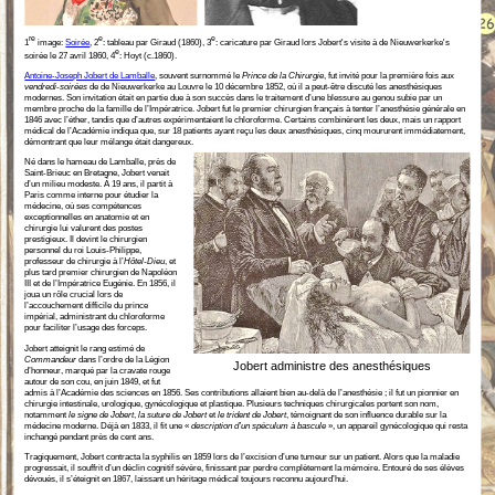
re
e
e
1
image:
Soirée
, 2
: tableau par Giraud (1860), 3
: caricature par Giraud lors Jobert's visite à de Nieuwerkerke's
e
soirée le 27 avril 1860, 4
: Hoyt (c.1860).
Antoine-Joseph Jobert de Lamballe
, souvent surnommé le
Prince de la Chirurgie
, fut invité pour la première fois aux
vendredi-soirées
de de Nieuwerkerke au Louvre le 10 décembre 1852, où il a peut-être discuté les anesthésiques
modernes. Son invitation était en partie due à son succès dans le traitement d’une blessure au genou subie par un
membre proche de la famille de l’Impératrice. Jobert fut le premier chirurgien français à tenter l’anesthésie générale en
1846 avec l’éther, tandis que d’autres expérimentaient le chloroforme. Certains combinèrent les deux, mais un rapport
médical de l’Académie indiqua que, sur 18 patients ayant reçu les deux anesthésiques, cinq moururent immédiatement,
démontrant que leur mélange était dangereux.
Né dans le hameau de Lamballe, près de
Saint-Brieuc en Bretagne, Jobert venait
d’un milieu modeste. À 19 ans, il partit à
Paris comme interne pour étudier la
médecine, où ses compétences
exceptionnelles en anatomie et en
chirurgie lui valurent des postes
prestigieux. Il devint le chirurgien
personnel du roi Louis-Philippe,
professeur de chirurgie à l’
Hôtel-Dieu
, et
plus tard premier chirurgien de Napoléon
III et de l’Impératrice Eugénie. En 1856, il
joua un rôle crucial lors de
l’accouchement difficile du prince
impérial, administrant du chloroforme
pour faciliter l’usage des forceps.
Jobert atteignit le rang estimé de
Commandeur
dans l’ordre de la Légion
Jobert administre des anesthésiques
d’honneur, marqué par la cravate rouge
autour de son cou, en juin 1849, et fut
admis à l’Académie des sciences en 1856. Ses contributions allaient bien au-delà de l’anesthésie ; il fut un pionnier en
chirurgie intestinale, urologique, gynécologique et plastique. Plusieurs techniques chirurgicales portent son nom,
notamment
le signe de Jobert
,
la suture de Jobert
et
le trident de Jobert
, témoignant de son influence durable sur la
médecine moderne. Déjà en 1833, il fit une «
description d’un spéculum à bascule
», un appareil gynécologique qui resta
inchangé pendant près de cent ans.
Tragiquement, Jobert contracta la syphilis en 1859 lors de l’excision d’une tumeur sur un patient. Alors que la maladie
progressait, il souffrit d’un déclin cognitif sévère, finissant par perdre complètement la mémoire. Entouré de ses élèves
dévoués, il s’éteignit en 1867, laissant un héritage médical toujours reconnu aujourd’hui.